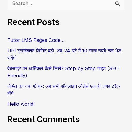
S
e
Recent Posts
a
r
Tutor LMS Pages Code…
c
UPI ट्रांजेक्शन लिमिट बढ़ी: अब 24 घंटे में 10 लाख रुपये तक भेज
h
सकेंगे
f
वेबसाइट पर आर्टिकल कैसे लिखें? Step by Step गाइड (SEO
o
Friendly)
r
जीमेल का नया फीचर: अब सभी ऑनलाइन ऑर्डर्स एक ही जगह ट्रैक
:
होंगे
Hello world!
Recent Comments