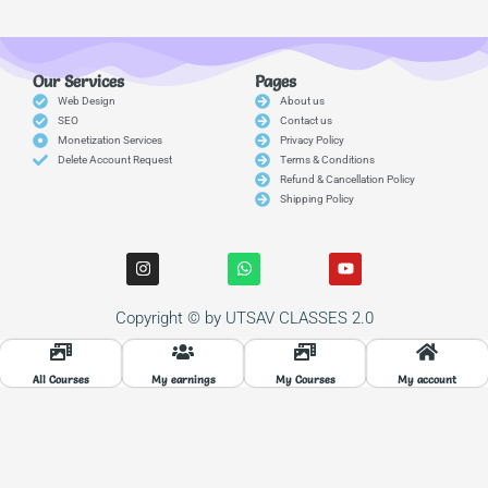
Our Services
Pages
Web Design
About us
SEO
Contact us
Monetization Services
Privacy Policy
Delete Account Request
Terms & Conditions
Refund & Cancellation Policy
Shipping Policy
I
W
Y
n
h
o
s
a
u
t
t
t
Copyright © by UTSAV CLASSES 2.0
a
s
u
g
a
b
r
p
e
a
p
All Courses
My earnings
My Courses
My account
m